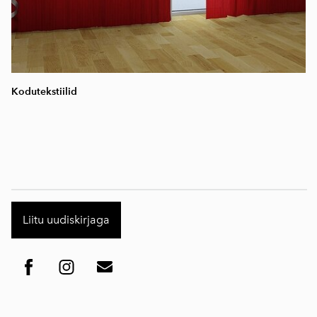
Kodutekstiilid
Liitu uudiskirjaga