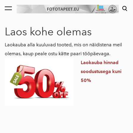
lisati ostukorvi.
Vaata ostukorvi
Laos kohe olemas
Laokauba alla kuuluvad tooted, mis on näidistena meil
olemas, kaup peale ostu kätte paari tööpäevaga.
Laokauba hinnad
soodustusega kuni
50%