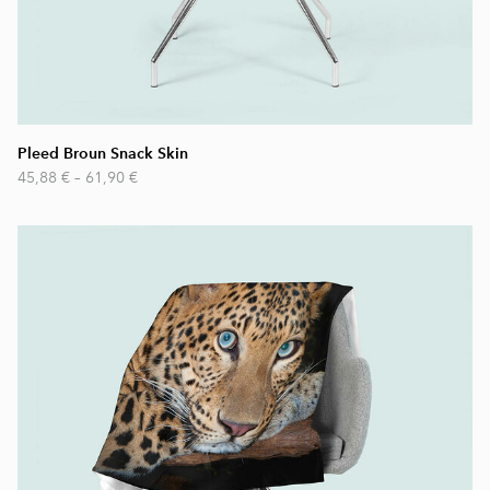
Pleed Broun Snack Skin
45,88 €
–
61,90 €