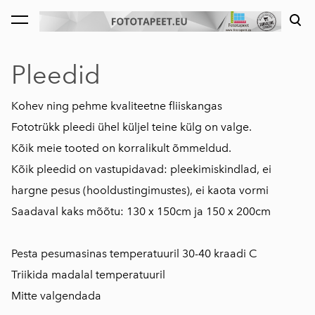
lisati ostukorvi.
Vaata ostukorvi
Pleedid
Kohev ning pehme kvaliteetne fliiskangas
Fototrükk pleedi ühel küljel teine külg on valge.
Kõik meie tooted on korralikult õmmeldud.
Kõik pleedid on vastupidavad: pleekimiskindlad, ei
hargne pesus (hooldustingimustes), ei kaota vormi
Saadaval kaks mõõtu: 130 x 150cm ja 150 x 200cm
Pesta pesumasinas temperatuuril 30-40 kraadi C
Triikida madalal temperatuuril
Mitte valgendada