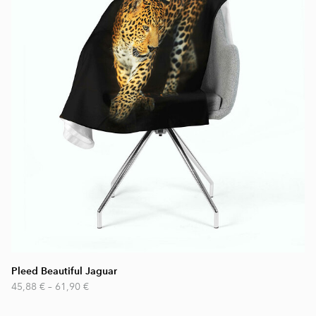
Pleed Beautiful Jaguar
45,88 €
–
61,90 €