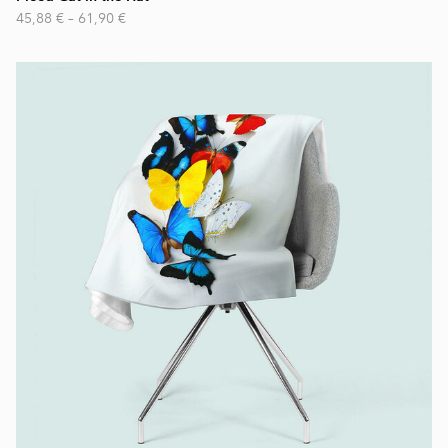
45,88 €
–
61,90 €