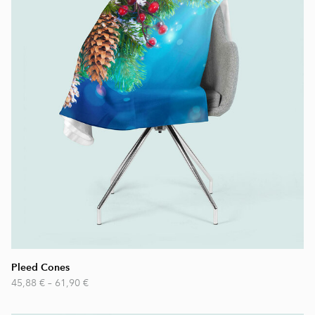
Pleed Cones
45,88 €
–
61,90 €