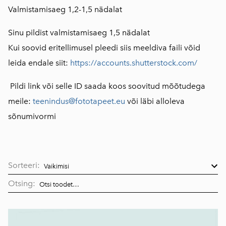
Valmistamisaeg 1,2-1,5 nädalat
Sinu pildist valmistamisaeg 1,5 nädalat
Kui soovid eritellimusel pleedi siis meeldiva faili võid
leida endale si
it:
https://accounts.shutterstock.com/
Pildi link või selle ID saada koos soovitud mõõtudega
meile:
teenindus@
fototapeet
.eu
või läbi alloleva
sõnumivormi
Sorteeri:
Otsing: