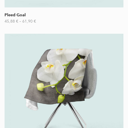
Pleed Goal
45,88 €
–
61,90 €