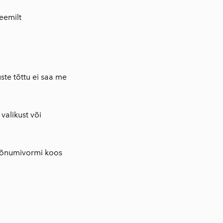
eemilt
ste tõttu ei saa me
valikust või
 sõnumivormi koos