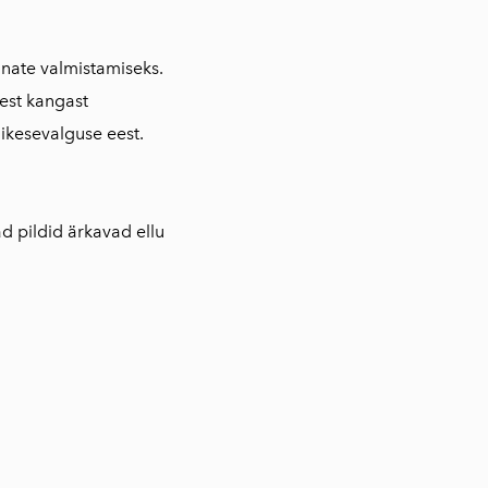
nate valmistamiseks.
est kangast
äikesevalguse eest.
d pildid ärkavad ellu