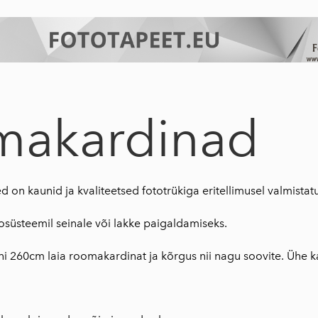
makardinad
on kaunid ja kvaliteetsed fototrükiga eritellimusel valmistat
osüsteemil seinale või lakke paigaldamiseks.
 260cm laia roomakardinat ja kõrgus nii nagu soovite. Ühe ka