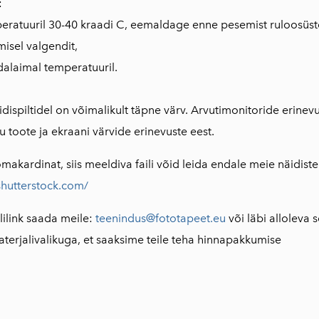
:
eratuuril 30-40 kraadi C, eemaldage enne pesemist ruloosüst
isel valgendit,
dalaimal temperatuuril.
dispiltidel on võimalikult täpne värv. Arvutimonitoride erinevu
 toote ja ekraani värvide erinevuste eest.
omakardinat, siis meeldiva faili võid leida endale meie näidiste 
shutterstock
.
com/
ililink saada meile:
teenindus@
fototapeet
.eu
või läbi alloleva
erjalivalikuga, et saaksime teile teha hinnapakkumise