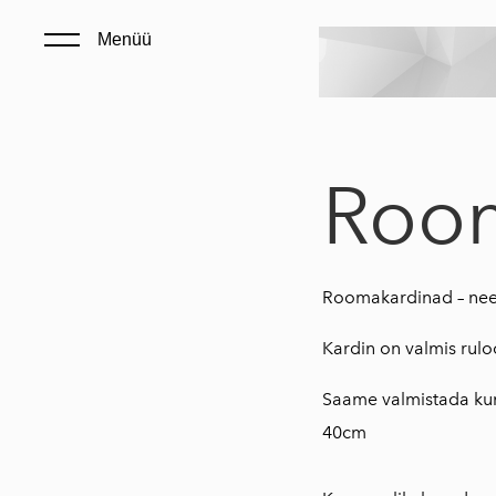
Menüü
Roo
Roomakardinad – need 
Kardin on valmis rulo
Saame valmistada kuni
40cm