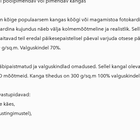
al poolpimendav või pimendav kangas
n kõige populaarsem kangas köögi või magamistoa fotokardi
rdina kujundus näeb välja kolmemõõtmeline ja realistlik. Sell
aitavad teil eredal päikesepaistelisel päeval varjuda otsese p
 g/sq.m. Valguskindel 70%.
läbipaistmatud ja valguskindlad omadused. Sellel kangal oleva
D mõõtmeid. Kanga tihedus on 300 g/sq.m 100% valguskindel
vastupidavad:
e käes,
ustingimustel),