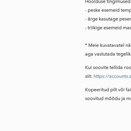
Hoolduse tingimused
- peske esemeid temp
- ärge kasutage pesem
- triikige esemeid ma
* Meie kuvatavatel näi
aga vastutada tegeliku
Kui soovite tellida ro
si
it:
https://accounts.
Kopeeritud pilt või fa
soovitud mõõdu ja mat