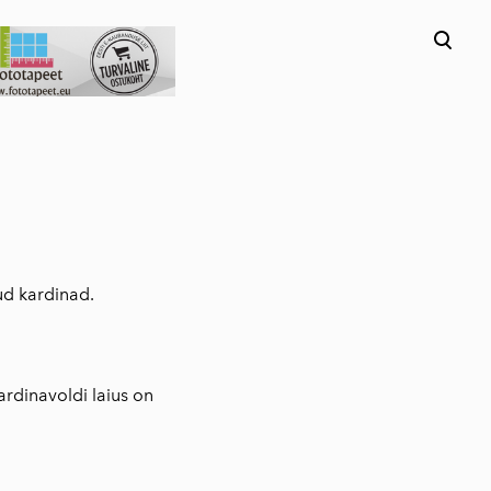
lisati ostukorvi.
Vaata ostukorvi
ud kardinad.
rdinavoldi laius on