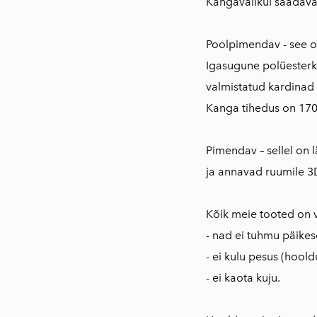
Kangavalikul saadav
Poolpimendav - see o
Igasugune polüesterka
valmistatud kardinad 
Kanga tihedus on 170
Pimendav – sellel on 
ja annavad ruumile 3
Kõik meie tooted on 
- nad ei tuhmu päikes
- ei kulu pesus (hoold
- ei kaota kuju.