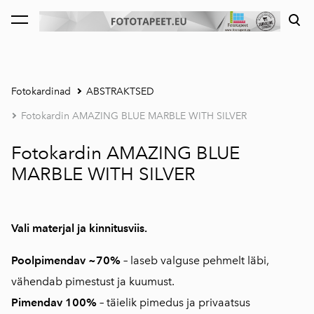
lisati ostukorvi.
Vaata ostukorvi
Fotokardinad
ABSTRAKTSED
Fotokardin AMAZING BLUE MARBLE WITH SILVER
Fotokardin AMAZING BLUE
MARBLE WITH SILVER
Vali materjal ja kinnitusviis.
Poolpimendav ~70%
–
laseb valguse pehmelt läbi,
vähendab pimestust ja kuumust.
Pimendav 100%
–
täielik pimedus ja privaatsus