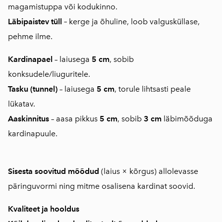
magamistuppa või kodukinno.
Läbipaistev tüll
–
kerge ja õhuline, loob valgusküllase,
pehme ilme.
Kardinapael
– laiusega
5 cm
, sobib
konksudele/liuguritele.
Tasku (tunnel)
– laiusega
5 cm
, torule lihtsasti peale
lükatav.
Aaskinnitus
– aasa pikkus
5 cm
, sobib
3 cm
läbimõõduga
kardinapuule.
Sisesta soovitud mõõdud
(laius × kõrgus) allolevasse
päringuvormi ning mitme osalisena kardinat soovid.
Kvaliteet ja hooldus