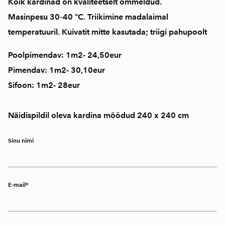
Kõik kardinad on
kvaliteetselt õmmeldud
.
Masinpesu
30–40 °C
. Triikimine
madalaimal
temperatuuril
. Kuivatit mitte kasutada; triigi pahupoolt
Poolpimendav: 1m2- 24,50eur
Pimendav: 1m2- 30,10eur
Sifoon: 1m2- 28eur
Näidispildil oleva kardina mõõdud 240 x 240 cm
Sinu nimi
E-mail