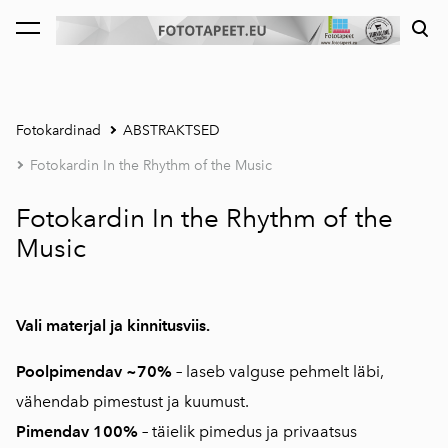
lisati ostukorvi.
Vaata ostukorvi
Fotokardinad
ABSTRAKTSED
Fotokardin In the Rhythm of the Music
Fotokardin In the Rhythm of the
Music
Vali materjal ja kinnitusviis.
Poolpimendav ~70%
–
laseb valguse pehmelt läbi,
vähendab pimestust ja kuumust.
Pimendav 100%
–
täielik pimedus ja privaatsus