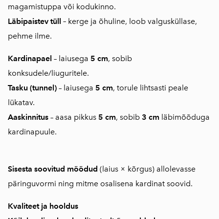
magamistuppa või kodukinno.
Läbipaistev tüll
–
kerge ja õhuline, loob valgusküllase,
pehme ilme.
Kardinapael
– laiusega
5 cm
, sobib
konksudele/liuguritele.
Tasku (tunnel)
– laiusega
5 cm
, torule lihtsasti peale
lükatav.
Aaskinnitus
– aasa pikkus
5 cm
, sobib
3 cm
läbimõõduga
kardinapuule.
Sisesta soovitud mõõdud
(laius × kõrgus) allolevasse
päringuvormi ning mitme osalisena kardinat soovid.
Kvaliteet ja hooldus