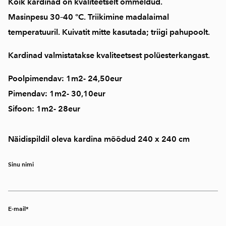
Kõik kardinad on
kvaliteetselt õmmeldud
.
Masinpesu
30–40 °C
. Triikimine
madalaimal
temperatuuril
. Kuivatit mitte kasutada; triigi pahupoolt.
Kardinad valmistatakse kvaliteetsest polüesterkangast.
Poolpimendav: 1m2- 24,50eur
Pimendav: 1m2- 30,10eur
Sifoon: 1m2- 28eur
Näidispildil oleva kardina mõõdud 240 x 240 cm
Sinu nimi
E-mail