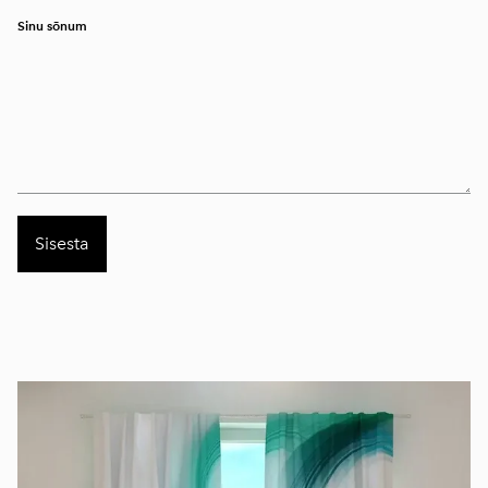
Sinu sõnum