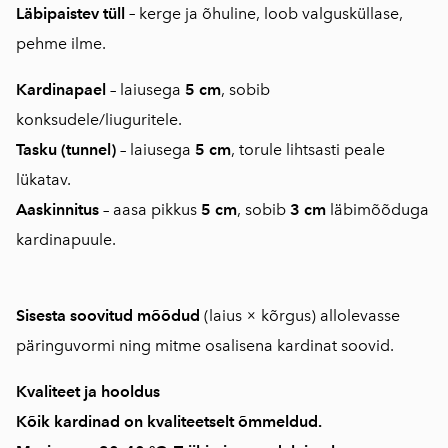
Läbipaistev tüll
–
kerge ja õhuline, loob valgusküllase,
pehme ilme.
Kardinapael
– laiusega
5 cm
, sobib
konksudele/liuguritele.
Tasku (tunnel)
– laiusega
5 cm
, torule lihtsasti peale
lükatav.
Aaskinnitus
– aasa pikkus
5 cm
, sobib
3 cm
läbimõõduga
kardinapuule.
Sisesta soovitud mõõdud
(laius × kõrgus) allolevasse
päringuvormi ning mitme osalisena kardinat soovid.
Kvaliteet ja hooldus
Kõik kardinad on
kvaliteetselt õmmeldud
.