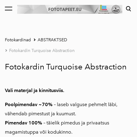
lisati ostukorvi.
Vaata ostukorvi
Fotokardinad
ABSTRAKTSED
Fotokardin Turquoise Abstraction
Fotokardin Turquoise Abstraction
Vali materjal ja kinnitusviis.
Poolpimendav ~70%
–
laseb valguse pehmelt läbi,
vähendab pimestust ja kuumust.
Pimendav 100%
–
täielik pimedus ja privaatsus
magamistuppa või kodukinno.