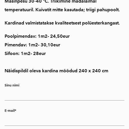
Masinpesu
30–40 °C
. Triikimine
madalaimal
temperatuuril
. Kuivatit mitte kasutada; triigi pahupoolt.
Kardinad valmistatakse kvaliteetsest polüesterkangast.
Poolpimendav: 1m2- 24,50eur
Pimendav: 1m2- 30,10eur
Sifoon: 1m2- 28eur
Näidispildil oleva kardina mõõdud 240 x 240 cm
Sinu nimi
E-mail