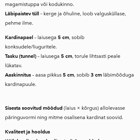
magamistuppa või kodukinno.
Läbipaistev tüll
–
kerge ja õhuline, loob valgusküllase,
pehme ilme.
Kardinapael
– laiusega
5 cm
, sobib
konksudele/liuguritele.
Tasku (tunnel)
– laiusega
5 cm
, torule lihtsasti peale
lükatav.
Aaskinnitus
– aasa pikkus
5 cm
, sobib
3 cm
läbimõõduga
kardinapuule.
Sisesta soovitud mõõdud
(laius × kõrgus) allolevasse
päringuvormi ning mitme osalisena kardinat soovid.
Kvaliteet ja hooldus