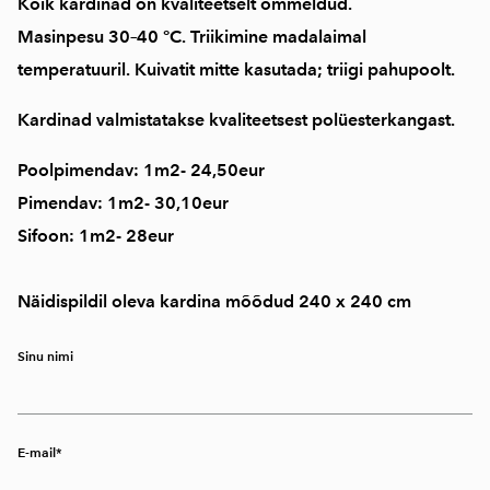
Kõik kardinad on
kvaliteetselt õmmeldud
.
Masinpesu
30–40 °C
. Triikimine
madalaimal
temperatuuril
. Kuivatit mitte kasutada; triigi pahupoolt.
Kardinad valmistatakse kvaliteetsest polüesterkangast.
Poolpimendav: 1m2- 24,50eur
Pimendav: 1m2- 30,10eur
Sifoon: 1m2- 28eur
Näidispildil oleva kardina mõõdud 240 x 240 cm
Sinu nimi
E-mail