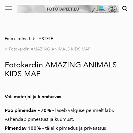
lisati ostukorvi.
Vaata ostukorvi
Fotokardinad
LASTELE
Fotokardin AMAZING ANIMALS KIDS MAP
Fotokardin AMAZING ANIMALS
KIDS MAP
Vali materjal ja kinnitusviis.
Poolpimendav ~70%
–
laseb valguse pehmelt läbi,
vähendab pimestust ja kuumust.
Pimendav 100%
–
täielik pimedus ja privaatsus