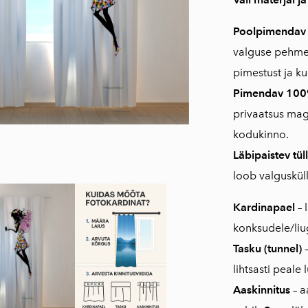
Poolpimenda
valguse pehmel
pimestust ja k
Pimendav 10
privaatsus ma
kodukinno.
Läbipaistev tüll
loob valguskül
Kardinapael
– 
konksudele/liug
Tasku (tunnel)
–
lihtsasti peale 
Aaskinnitus
– a