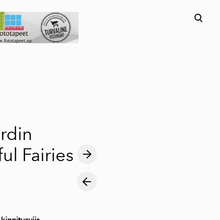
lisati ostukorvi.
Vaata ostukorvi
rdin
ul Fairies
 kinnitusviis.