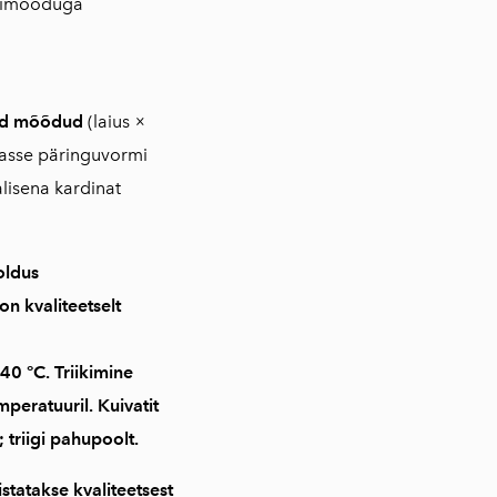
imõõduga
tud mõõdud
(laius ×
vasse päringuvormi
lisena kardinat
oldus
 on
kvaliteetselt
40 °C
. Triikimine
mperatuuril
. Kuivatit
 triigi pahupoolt.
statakse kvaliteetsest