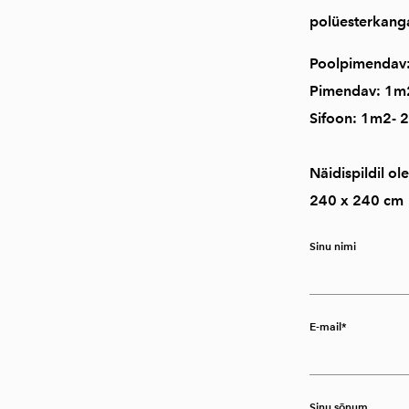
polüesterkanga
Poolpimendav:
Pimendav: 1m2
Sifoon: 1m2- 
Näidispildil o
240 x 240 cm
Sinu nimi
E-mail
Sinu sõnum