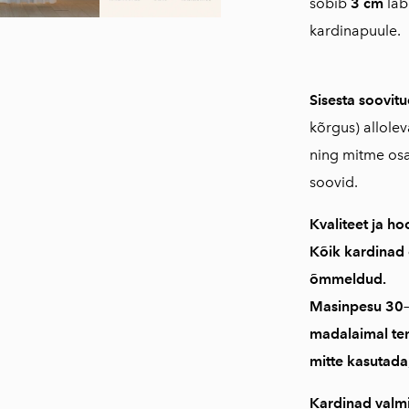
sobib
3 cm
läb
kardinapuule.
Sisesta soovi
kõrgus) allole
ning mitme osa
soovid.
Kvaliteet ja ho
Kõik kardinad
õmmeldud
.
Masinpesu
30–
madalaimal te
mitte kasutada;
Kardinad valmi