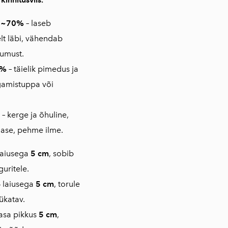
v ~70%
–
laseb
t läbi, vähendab
uumust.
0%
–
täielik pimedus ja
gamistuppa või
–
kerge ja õhuline,
lase, pehme ilme.
laiusega
5 cm
, sobib
uritele.
 laiusega
5 cm
, torule
lükatav.
asa pikkus
5 cm
,