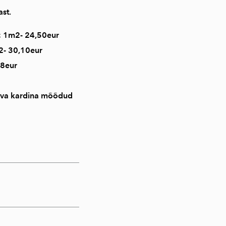
st.
 1m2- 24,50eur
- 30,10eur
28eur
leva kardina mõõdud