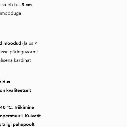
asa pikkus
5 cm
,
imõõduga
tud mõõdud
(laius ×
vasse päringuvormi
lisena kardinat
oldus
 on
kvaliteetselt
40 °C
. Triikimine
mperatuuril
. Kuivatit
 triigi pahupoolt.