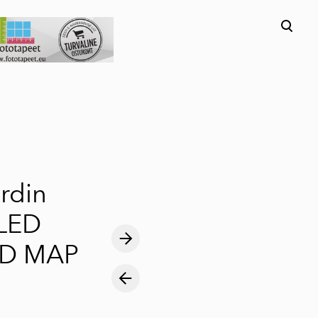
lisati ostukorvi.
Vaata ostukorvi
rdin
LED
D MAP