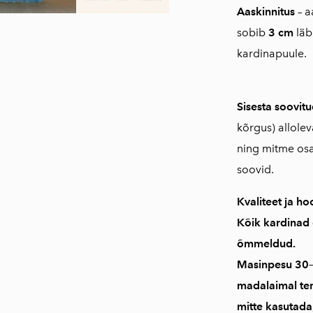
Aaskinnitus
– a
sobib
3 cm
läb
kardinapuule.
Sisesta soovi
kõrgus) allole
ning mitme osa
soovid.
Kvaliteet ja ho
Kõik kardinad
õmmeldud
.
Masinpesu
30–
madalaimal te
mitte kasutada;