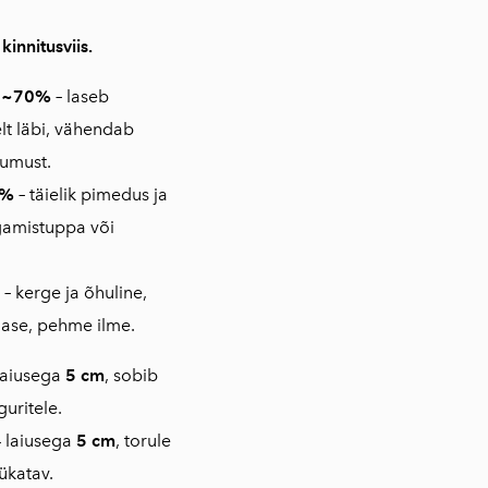
 kinnitusviis.
v ~70%
–
laseb
t läbi, vähendab
uumust.
0%
–
täielik pimedus ja
gamistuppa või
–
kerge ja õhuline,
lase, pehme ilme.
laiusega
5 cm
, sobib
uritele.
 laiusega
5 cm
, torule
lükatav.