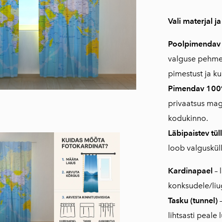
Vali materjal ja
Poolpimenda
valguse pehmel
pimestust ja k
Pimendav 10
privaatsus ma
kodukinno.
Läbipaistev tüll
loob valguskül
Kardinapael
– 
konksudele/liug
Tasku (tunnel)
–
lihtsasti peale 