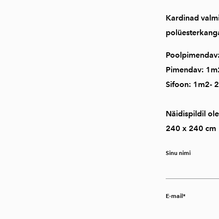
Kardinad valmi
polüesterkanga
Poolpimendav:
Pimendav: 1m2
Sifoon: 1m2- 
Näidispildil o
240 x 240 cm
Sinu nimi
E-mail