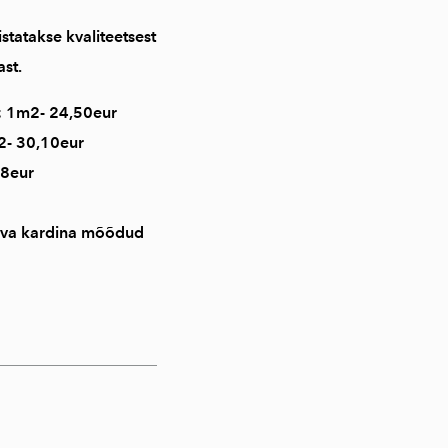
statakse kvaliteetsest
st.
 1m2- 24,50eur
- 30,10eur
28eur
leva kardina mõõdud