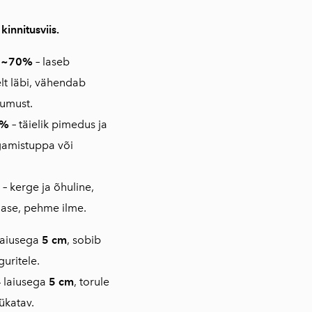
 kinnitusviis.
v ~70%
–
laseb
t läbi, vähendab
uumust.
0%
–
täielik pimedus ja
gamistuppa või
–
kerge ja õhuline,
lase, pehme ilme.
laiusega
5 cm
, sobib
uritele.
 laiusega
5 cm
, torule
lükatav.