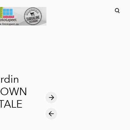
lisati ostukorvi.
Vaata ostukorvi
rdin
 OWN
 TALE