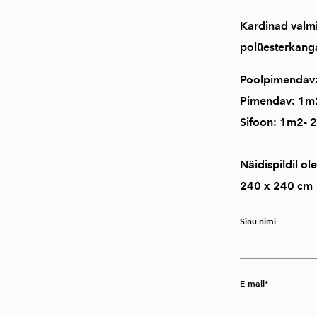
Kardinad valmi
polüesterkanga
Poolpimendav:
Pimendav: 1m2
Sifoon: 1m2- 
Näidispildil o
240 x 240 cm
Sinu nimi
E-mail