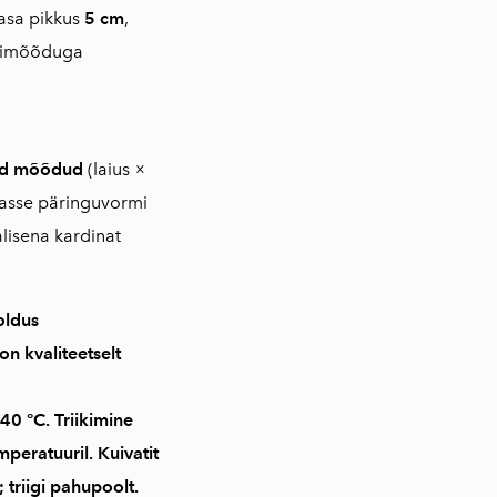
asa pikkus
5 cm
,
imõõduga
tud mõõdud
(laius ×
vasse päringuvormi
lisena kardinat
oldus
 on
kvaliteetselt
40 °C
. Triikimine
mperatuuril
. Kuivatit
 triigi pahupoolt.