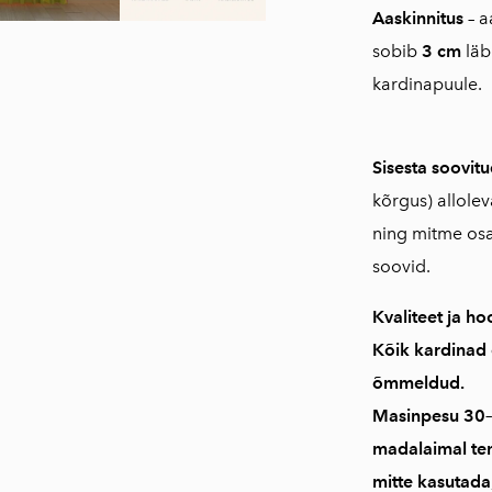
Aaskinnitus
– a
sobib
3 cm
läb
kardinapuule.
Sisesta soovi
kõrgus) allole
ning mitme osa
soovid.
Kvaliteet ja ho
Kõik kardinad
õmmeldud
.
Masinpesu
30–
madalaimal te
mitte kasutada;