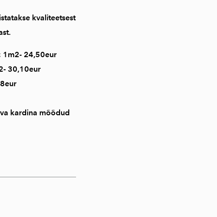
statakse kvaliteetsest
st.
 1m2- 24,50eur
- 30,10eur
28eur
leva kardina mõõdud