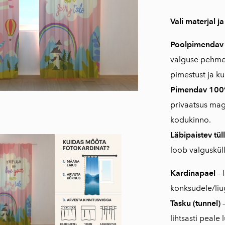
Vali materjal ja
Poolpimenda
valguse pehmel
pimestust ja k
Pimendav 10
privaatsus ma
kodukinno.
Läbipaistev tüll
loob valguskül
Kardinapael
– 
konksudele/liug
Tasku (tunnel)
–
lihtsasti peale 