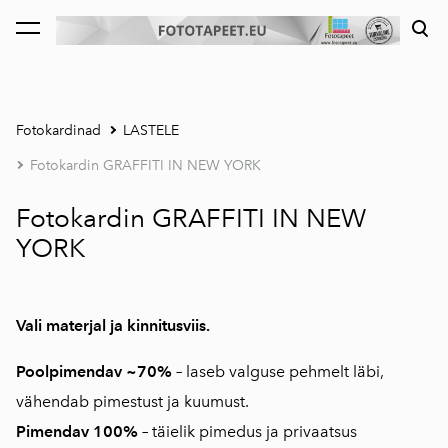
lisati ostukorvi.
Vaata ostukorvi
Fotokardinad
LASTELE
Fotokardin GRAFFITI IN NEW YORK
Fotokardin GRAFFITI IN NEW
YORK
Vali materjal ja kinnitusviis.
Poolpimendav ~70%
–
laseb valguse pehmelt läbi,
vähendab pimestust ja kuumust.
Pimendav 100%
–
täielik pimedus ja privaatsus