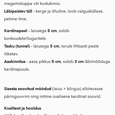
magamistuppa või kodukinno.
Läbipaistev tüll
–
kerge ja õhuline, loob valgusküllase,
pehme ilme.
Kardinapael
– laiusega
5 cm
, sobib
konksudele/liuguritele.
Tasku (tunnel)
– laiusega
5 cm
, torule lihtsasti peale
lükatav.
Aaskinnitus
– aasa pikkus
5 cm
, sobib
3 cm
läbimõõduga
kardinapuule.
Sisesta soovitud mõõdud
(laius × kõrgus) allolevasse
päringuvormi ning mitme osalisena kardinat soovid.
Kvaliteet ja hooldus