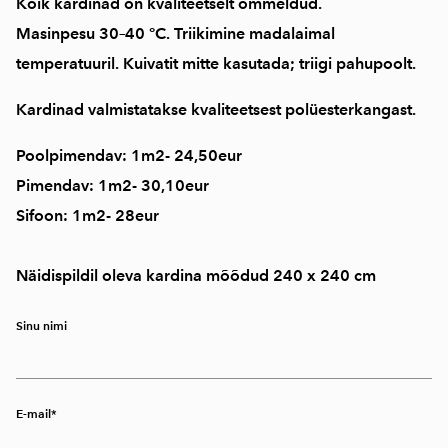
Kõik kardinad on
kvaliteetselt õmmeldud
.
Masinpesu
30–40 °C
. Triikimine
madalaimal
temperatuuril
. Kuivatit mitte kasutada; triigi pahupoolt.
Kardinad valmistatakse kvaliteetsest polüesterkangast.
Poolpimendav: 1m2- 24,50eur
Pimendav: 1m2- 30,10eur
Sifoon: 1m2- 28eur
Näidispildil oleva kardina mõõdud 240 x 240 cm
Sinu nimi
E-mail