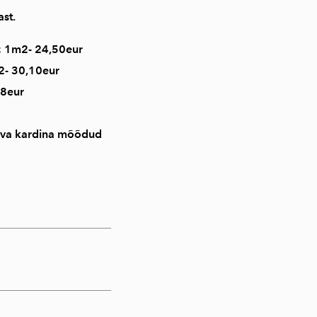
st.
 1m2- 24,50eur
- 30,10eur
28eur
leva kardina mõõdud