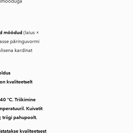
imõõduga
tud mõõdud
(laius ×
vasse päringuvormi
lisena kardinat
oldus
 on
kvaliteetselt
40 °C
. Triikimine
mperatuuril
. Kuivatit
 triigi pahupoolt.
statakse kvaliteetsest