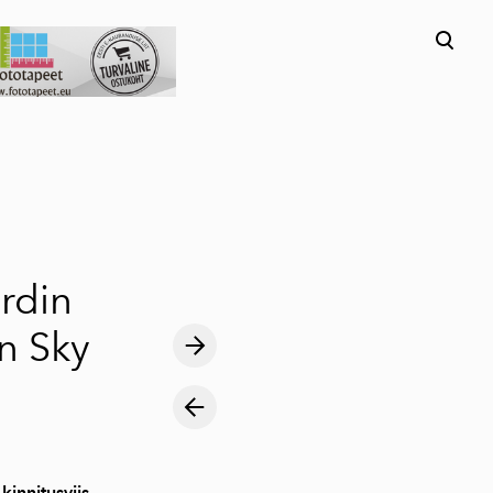
lisati ostukorvi.
Vaata ostukorvi
rdin
n Sky
 kinnitusviis.