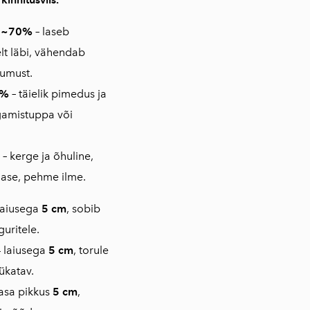
v ~70%
–
laseb
t läbi, vähendab
uumust.
0%
–
täielik pimedus ja
gamistuppa või
–
kerge ja õhuline,
lase, pehme ilme.
laiusega
5 cm
, sobib
uritele.
 laiusega
5 cm
, torule
lükatav.
asa pikkus
5 cm
,