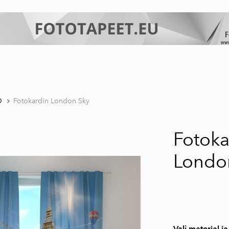
D
Fotokardin London Sky
Fotoka
Londo
Vali materjal ja