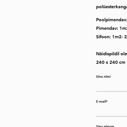
polüesterkanga
Poolpimendav:
Pimendav: 1m2
Sifoon: 1m2- 
Näidispildil o
240 x 240 cm
Sinu nimi
E-mail
Sinu sõnum