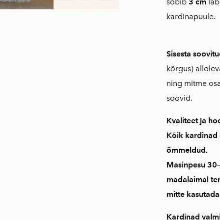
sobib
3 cm
läb
kardinapuule.
Sisesta soovi
kõrgus) allole
ning mitme osa
soovid.
Kvaliteet ja ho
Kõik kardinad
õmmeldud
.
Masinpesu
30–
madalaimal te
mitte kasutada;
Kardinad valmi