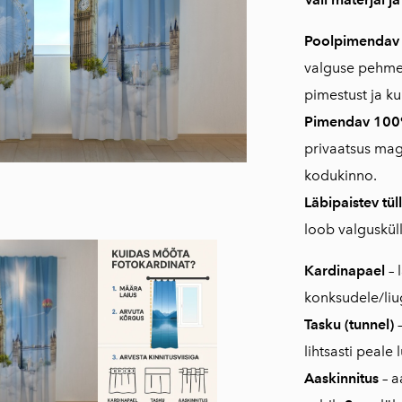
Poolpimenda
valguse pehmel
pimestust ja k
Pimendav 10
privaatsus ma
kodukinno.
Läbipaistev tüll
loob valguskül
Kardinapael
– 
konksudele/liug
Tasku (tunnel)
–
lihtsasti peale 
Aaskinnitus
– a