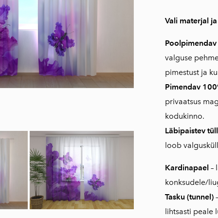
Vali materjal ja
Poolpimenda
valguse pehmel
pimestust ja k
Pimendav 10
privaatsus ma
kodukinno.
Läbipaistev tüll
loob valguskül
Kardinapael
– 
konksudele/liug
Tasku (tunnel)
–
lihtsasti peale 