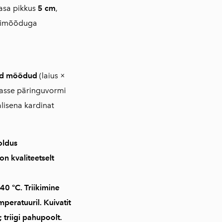
asa pikkus
5 cm
,
imõõduga
tud mõõdud
(laius ×
vasse päringuvormi
lisena kardinat
oldus
 on
kvaliteetselt
40 °C
. Triikimine
mperatuuril
. Kuivatit
 triigi pahupoolt.