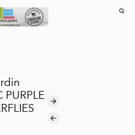
lisati ostukorvi.
Vaata ostukorvi
rdin
 PURPLE
RFLIES