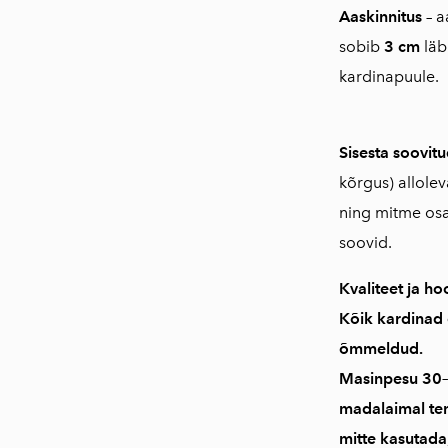
Aaskinnitus
– a
sobib
3 cm
läb
kardinapuule.
Sisesta soovi
kõrgus) allole
ning mitme osa
soovid.
Kvaliteet ja ho
Kõik kardinad
õmmeldud
.
Masinpesu
30–
madalaimal te
mitte kasutada;