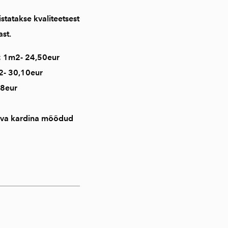
statakse kvaliteetsest
st.
 1m2- 24,50eur
- 30,10eur
28eur
leva kardina mõõdud