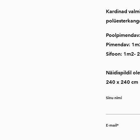
Kardinad valmi
polüesterkanga
Poolpimendav:
Pimendav: 1m2
Sifoon: 1m2- 
Näidispildil o
240 x 240 cm
Sinu nimi
E-mail