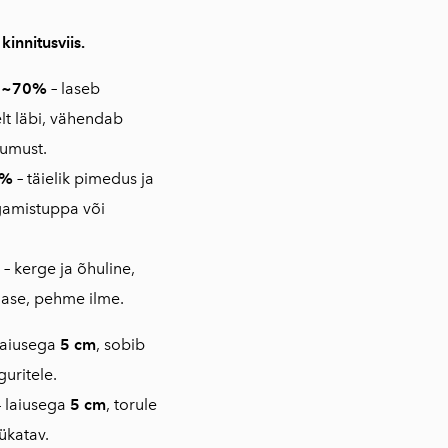
 kinnitusviis.
v ~70%
–
laseb
t läbi, vähendab
uumust.
0%
–
täielik pimedus ja
gamistuppa või
–
kerge ja õhuline,
lase, pehme ilme.
laiusega
5 cm
, sobib
uritele.
 laiusega
5 cm
, torule
lükatav.