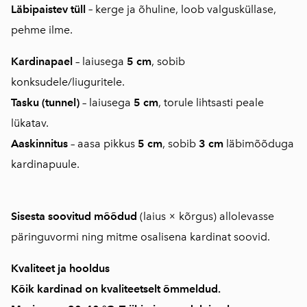
Läbipaistev tüll
–
kerge ja õhuline, loob valgusküllase,
pehme ilme.
Kardinapael
– laiusega
5 cm
, sobib
konksudele/liuguritele.
Tasku (tunnel)
– laiusega
5 cm
, torule lihtsasti peale
lükatav.
Aaskinnitus
– aasa pikkus
5 cm
, sobib
3 cm
läbimõõduga
kardinapuule.
Sisesta soovitud mõõdud
(laius × kõrgus) allolevasse
päringuvormi ning mitme osalisena kardinat soovid.
Kvaliteet ja hooldus
Kõik kardinad on
kvaliteetselt õmmeldud
.