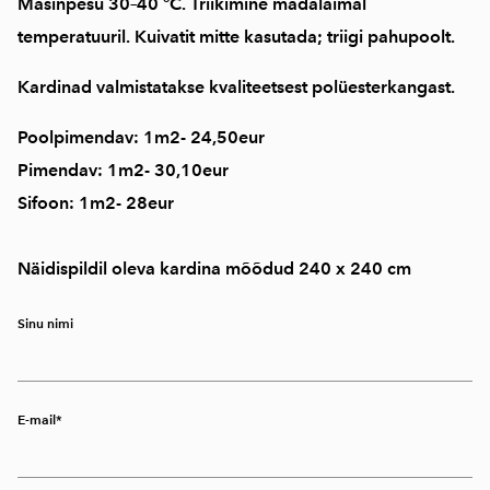
Masinpesu
30–40 °C
. Triikimine
madalaimal
temperatuuril
. Kuivatit mitte kasutada; triigi pahupoolt.
Kardinad valmistatakse kvaliteetsest polüesterkangast.
Poolpimendav: 1m2- 24,50eur
Pimendav: 1m2- 30,10eur
Sifoon: 1m2- 28eur
Näidispildil oleva kardina mõõdud 240 x 240 cm
Sinu nimi
E-mail