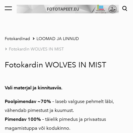
lisati ostukorvi.
Vaata ostukorvi
Fotokardinad
LOOMAD JA LINNUD
Fotokardin WOLVES IN MIST
Fotokardin WOLVES IN MIST
Vali materjal ja kinnitusviis.
Poolpimendav ~70%
–
laseb valguse pehmelt läbi,
vähendab pimestust ja kuumust.
Pimendav 100%
–
täielik pimedus ja privaatsus
magamistuppa või kodukinno.