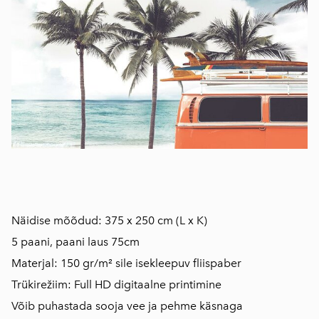
Näidise mõõdud: 375 x 250 cm (L x K)
5 paani, paani laus 75cm
Materjal: 150 gr/m² sile isekleepuv fliispaber
Trükirežiim: Full HD digitaalne printimine
Võib puhastada sooja vee ja pehme käsnaga