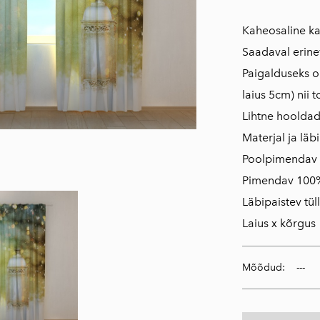
Kaheosaline ka
Saadaval erin
Paigalduseks o
laius 5cm) nii 
Lihtne hoolda
Materjal ja läb
Poolpimendav
Pimendav 100
Läbipaistev tüll
Laius x kõrgus
Mõõdud: