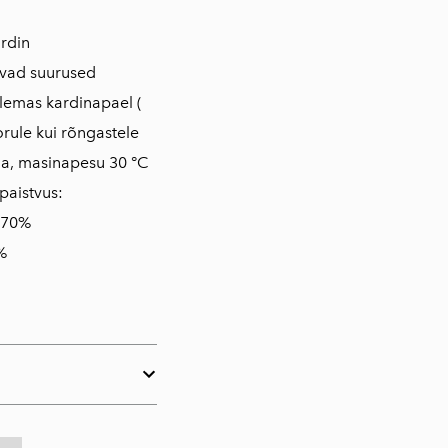
rdin
evad suurused
lemas kardinapael (
torule kui rõngastele
da, masinapesu 30 °C
ipaistvus:
 70%
%