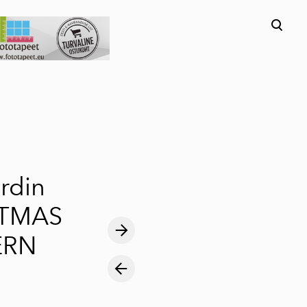
lisati ostukorvi.
Vaata ostukorvi
rdin
STMAS
ERN