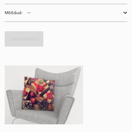
Mõõdud:
Lisa ostukorvi