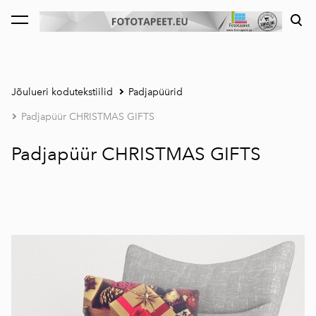
lisati ostukorvi.
Vaata ostukorvi
Jõulueri kodutekstiilid
Padjapüürid
Padjapüür CHRISTMAS GIFTS
Padjapüür CHRISTMAS GIFTS