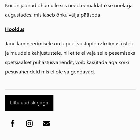
Kui on jäänud õhumulle siis need eemaldatakse nõelaga
augustades, mis laseb õhku välja pääseda.
Hooldus
Tänu lamineerimisele on tapeet vastupidav kriimustustele
ja muudele kahjustustele, nii et te ei vaja selle pesemiseks
spetsiaalset puhastusvahendit, võib kasutada aga kõiki
pesuvahendeid mis ei ole valgendavad.
Liitu uudiskirjaga