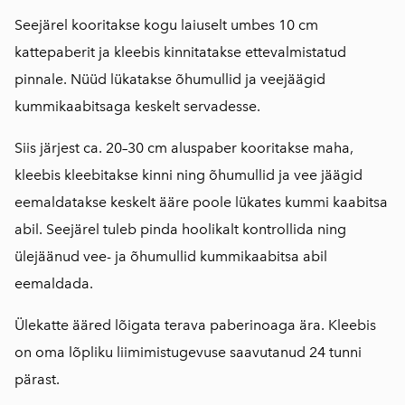
Seejärel kooritakse kogu laiuselt umbes 10 cm
kattepaberit ja kleebis kinnitatakse ettevalmistatud
pinnale. Nüüd lükatakse õhumullid ja veejäägid
kummikaabitsaga keskelt servadesse.
Siis järjest ca. 20–30 cm aluspaber kooritakse maha,
kleebis kleebitakse kinni ning õhumullid ja vee jäägid
eemaldatakse keskelt ääre poole lükates kummi kaabitsa
abil. Seejärel tuleb pinda hoolikalt kontrollida ning
ülejäänud vee- ja õhumullid kummikaabitsa abil
eemaldada.
Ülekatte ääred lõigata terava paberinoaga ära. Kleebis
on oma lõpliku liimimistugevuse saavutanud 24 tunni
pärast.