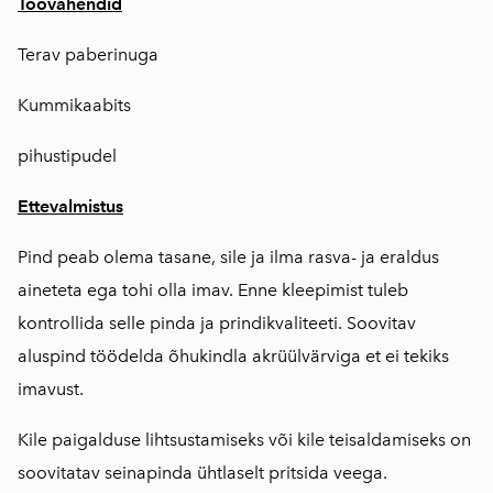
Töövahendid
Terav paberinuga
Kummikaabits
pihustipudel
Ettevalmistus
Pind peab olema tasane, sile ja ilma rasva- ja eraldus
aineteta ega tohi olla imav. Enne kleepimist tuleb
kontrollida selle pinda ja prindikvaliteeti. Soovitav
aluspind töödelda õhukindla akrüülvärviga et ei tekiks
imavust.
Kile paigalduse lihtsustamiseks või kile teisaldamiseks on
soovitatav seinapinda ühtlaselt pritsida veega.