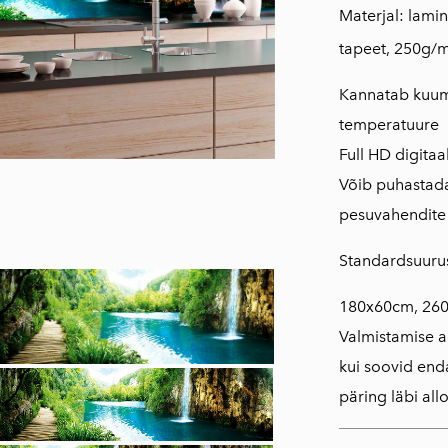
Materjal: lami
tapeet, 250g/
Kannatab kuuma
temperatuure
Full HD digitaa
Võib puhastada
pesuvahendite
Standardsuuru
180x60cm, 26
Valmistamise a
kui soovid en
päring läbi all