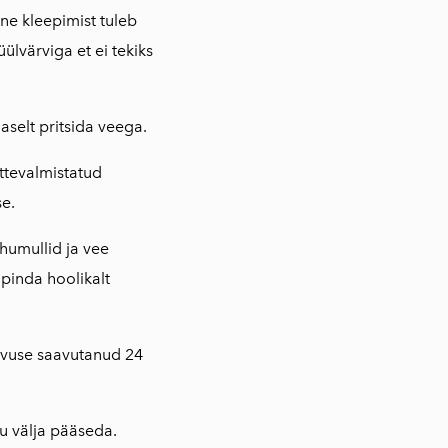
nne kleepimist tuleb
ülvärviga et ei tekiks
aselt pritsida veega.
ettevalmistatud
e.
õhumullid ja vee
 pinda hoolikalt
gevuse saavutanud 24
ku välja pääseda.