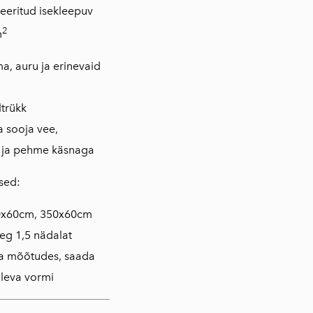
neeritud isekleepuv
2
m
, auru ja erinevaid
ltrükk
 sooja vee,
 ja pehme käsnaga
sed:
0x60cm, 350x60cm
eg 1,5 nädalat
da mõõtudes, saada
oleva vormi