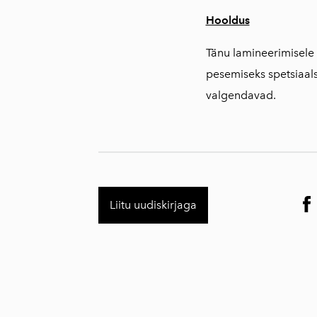
Hooldus
Tänu lamineerimisele o
pesemiseks spetsiaals
valgendavad.
Liitu uudiskirjaga