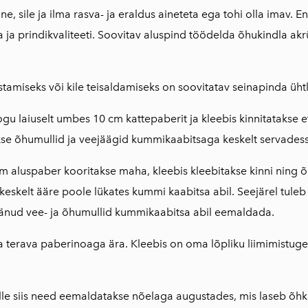
, sile ja ilma rasva- ja eraldus aineteta ega tohi olla imav. E
a ja prindikvaliteeti. Soovitav aluspind töödelda õhukindla akrü
stamiseks või kile teisaldamiseks on soovitatav seinapinda ühtl
ogu laiuselt umbes 10 cm kattepaberit ja kleebis kinnitatakse 
kse õhumullid ja veejäägid kummikaabitsaga keskelt servadess
 cm aluspaber kooritakse maha, kleebis kleebitakse kinni ning 
eskelt ääre poole lükates kummi kaabitsa abil. Seejärel tuleb
jäänud vee- ja õhumullid kummikaabitsa abil eemaldada.
a terava paberinoaga ära. Kleebis on oma lõpliku liimimistu
le siis need eemaldatakse nõelaga augustades, mis laseb õh