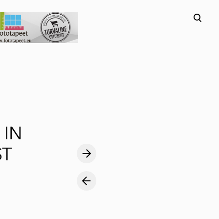
lisati ostukorvi.
Vaata ostukorvi
 IN
ST