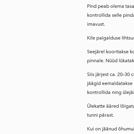
Pind peab olema tasane
kontrollida selle pind
imavust.
Kile paigalduse lihtsu
Seejärel kooritakse k
pinnale. Nüüd lükata
Siis järjest ca. 20–30
jäägid eemaldatakse k
kontrollida ning üle
Ülekatte ääred lõigat
tunni pärast.
Kui on jäänud õhumul