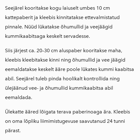
Seejärel kooritakse kogu laiuselt umbes 10 cm
kattepaberit ja kleebis kinnitatakse ettevalmistatud
pinnale. Nüüd lükatakse õhumullid ja veejäägid
kummikaabitsaga keskelt servadesse.
Siis järjest ca. 20–30 cm aluspaber kooritakse maha,
kleebis kleebitakse kinni ning õhumullid ja vee jäägid
eemaldatakse keskelt ääre poole lükates kummi kaabitsa
abil. Seejärel tuleb pinda hoolikalt kontrollida ning
ülejäänud vee- ja õhumullid kummikaabitsa abil
eemaldada.
Ülekatte ääred lõigata terava paberinoaga ära. Kleebis
on oma lõpliku liimimistugevuse saavutanud 24 tunni
pärast.