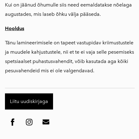
Kui on jäänud õhumulle siis need eemaldatakse nõelaga
augustades, mis laseb õhku välja pääseda.
Hooldus
Tänu lamineerimisele on tapeet vastupidav kriimustustele
ja muudele kahjustustele, nii et te ei vaja selle pesemiseks
spetsiaalset puhastusvahendit, võib kasutada aga kõiki
pesuvahendeid mis ei ole valgendavad.
Liitu uudiskirjaga