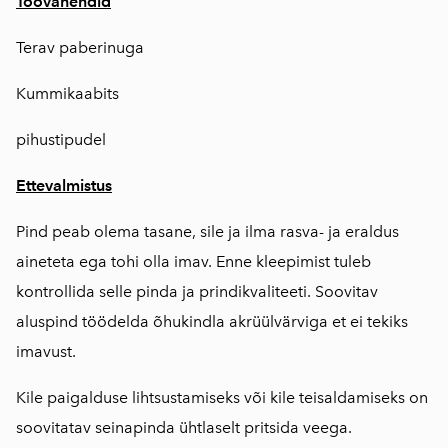
Töövahendid
Terav paberinuga
Kummikaabits
pihustipudel
Ettevalmistus
Pind peab olema tasane, sile ja ilma rasva- ja eraldus
aineteta ega tohi olla imav. Enne kleepimist tuleb
kontrollida selle pinda ja prindikvaliteeti. Soovitav
aluspind töödelda õhukindla akrüülvärviga et ei tekiks
imavust.
Kile paigalduse lihtsustamiseks või kile teisaldamiseks on
soovitatav seinapinda ühtlaselt pritsida veega.