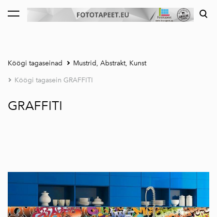
lisati ostukorvi.
Vaata ostukorvi
Köögi tagaseinad
Mustrid, Abstrakt, Kunst
Köögi tagasein GRAFFITI
GRAFFITI