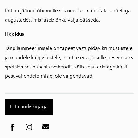
Kui on jäänud õhumulle siis need eemaldatakse nõelaga
augustades, mis laseb õhku välja pääseda.
Hooldus
Tänu lamineerimisele on tapeet vastupidav kriimustustele
ja muudele kahjustustele, nii et te ei vaja selle pesemiseks
spetsiaalset puhastusvahendit, võib kasutada aga kõiki
pesuvahendeid mis ei ole valgendavad.
Liitu uudiskirjaga