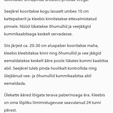
Seejärel kooritakse kogu laiuselt umbes 10 cm
kattepaberit ja kleebis kinnitatakse ettevalmistatud
pinnale. Nüüd lükatakse õhumullid ja veejäägid
kummikaabitsaga keskelt servadesse.
Siis järjest ca. 20–30 cm aluspaber kooritakse maha,
kleebis kleebitakse kinni ning õhumullid ja vee jäägid
eemaldatakse keskelt ääre poole lükates kummi kaabitsa
abil. Seejärel tuleb pinda hoolikalt kontrollida ning
ülejäänud vee- ja õhumullid kummikaabitsa abil
eemaldada.
Ülekatte ääred lõigata terava paberinoaga ära. Kleebis
on oma lõpliku liimimistugevuse saavutanud 24 tunni
pärast.