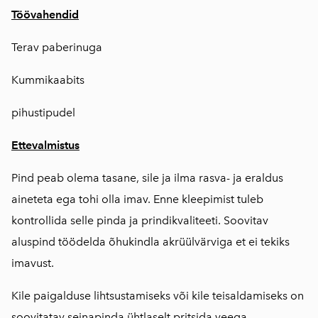
Töövahendid
Terav paberinuga
Kummikaabits
pihustipudel
Ettevalmistus
Pind peab olema tasane, sile ja ilma rasva- ja eraldus
aineteta ega tohi olla imav. Enne kleepimist tuleb
kontrollida selle pinda ja prindikvaliteeti. Soovitav
aluspind töödelda õhukindla akrüülvärviga et ei tekiks
imavust.
Kile paigalduse lihtsustamiseks või kile teisaldamiseks on
soovitatav seinapinda ühtlaselt pritsida veega.