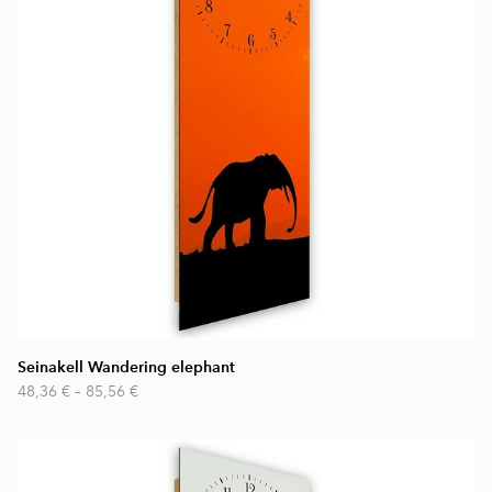
Seinakell Wandering elephant
48,36 €
–
85,56 €