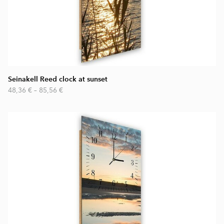
Seinakell Reed clock at sunset
48,36 €
–
85,56 €