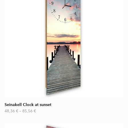
Seinakell Clock at sunset
48,36 €
–
85,56 €