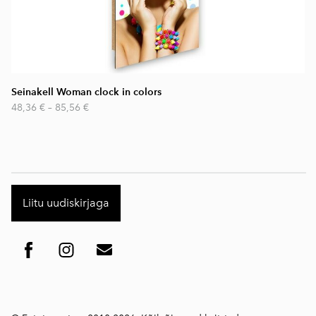
Seinakell Woman clock in colors
48,36 €
–
85,56 €
Liitu uudiskirjaga