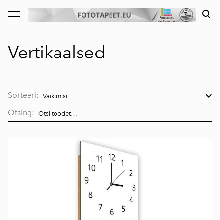
lisati ostukorvi.
Vaata ostukorvi
Vertikaalsed
Sorteeri:
Otsing: