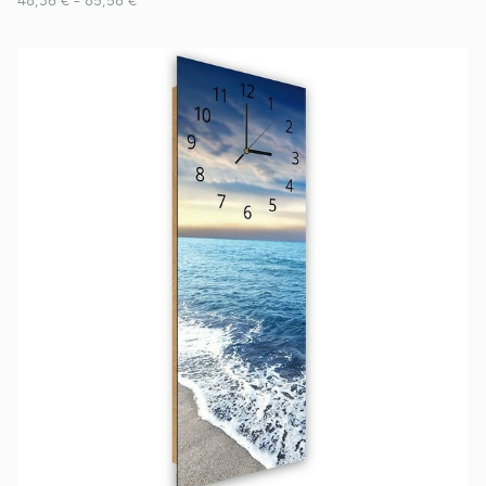
48,36 €
–
85,56 €