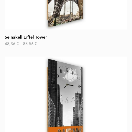
Seinakell Eiffel Tower
48,36 €
–
85,56 €