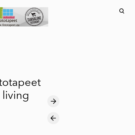
lisati ostukorvi.
Vaata ostukorvi
ototapeet
 living