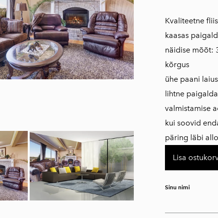
Kvaliteetne fli
kaasas paigald
näidise mõõt: 
kõrgus
ühe paani laius
lihtne paigald
valmistamise a
kui soovid en
päring läbi al
Lisa ostukorv
Sinu nimi