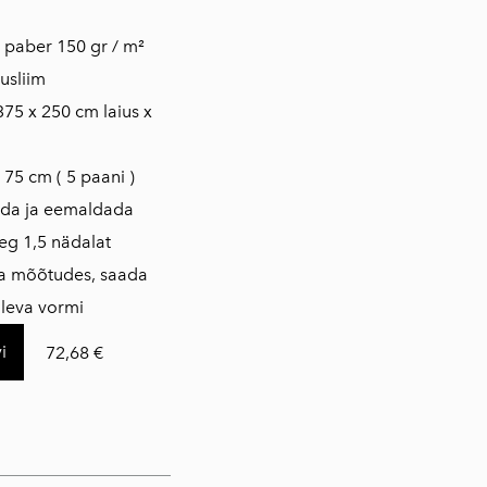
is paber 150 gr / m²
usliim
375 x 250 cm laius x
 75 cm ( 5 paani )
ada ja eemaldada
eg 1,5 nädalat
da mõõtudes, saada
loleva vormi
i
72,68 €