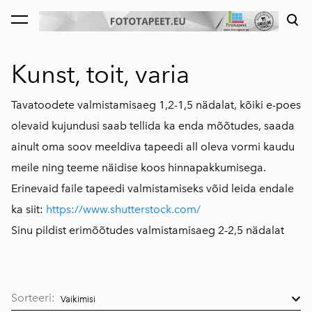
lisati ostukorvi.
Vaata ostukorvi
Kunst, toit, varia
Tavatoodete valmistamisaeg 1,2-1,5 nädalat, kõiki e-poes
olevaid kujundusi saab tellida ka enda mõõtudes, saada
ainult oma soov meeldiva tapeedi all oleva vormi kaudu
meile ning teeme näidise koos hinnapakkumisega.
Erinevaid faile tapeedi valmistamiseks võid leida endale
ka siit:
https://www.shutterstock.com/
Sinu pildist erimõõtudes valmistamisaeg 2-2,5 nädalat
Sorteeri: