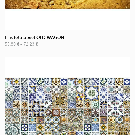
Fliis fototapeet OLD WAGON
55,80 €
–
72,23 €