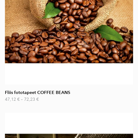
Fliis fototapeet COFFEE BEANS
47,12 €
–
72,23 €