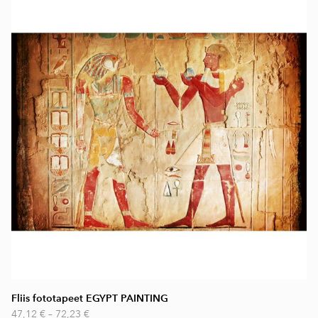
Fliis fototapeet EGYPT PAINTING
47,12 €
–
72,23 €