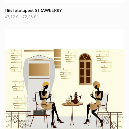
Fliis fototapeet STRAWBERRY
47,12 €
–
72,23 €