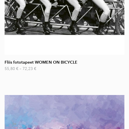
Fliis fototapeet WOMEN ON BICYCLE
55,80 €
–
72,23 €