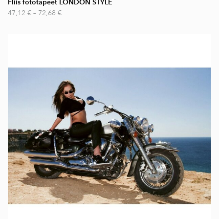
Fliis fototapeet LONDON STYLE
47,12 €
–
72,68 €