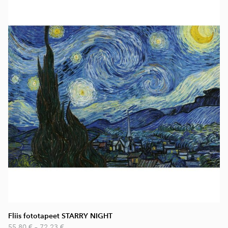
Fliis fototapeet STARRY NIGHT
55,80 €
–
72,23 €