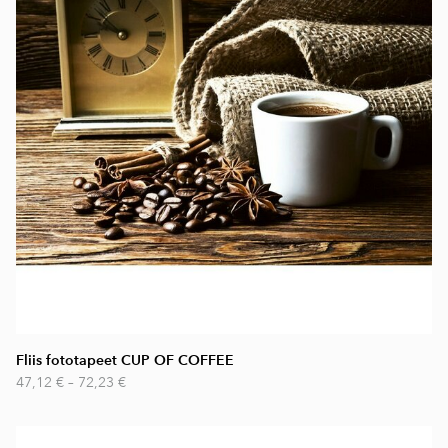
Fliis fototapeet CUP OF COFFEE
47,12 €
–
72,23 €