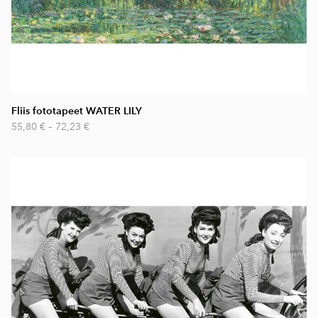
Fliis fototapeet WATER LILY
55,80 €
–
72,23 €