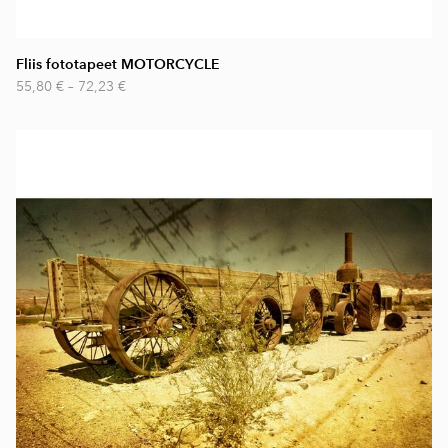
Fliis fototapeet MOTORCYCLE
55,80 €
–
72,23 €