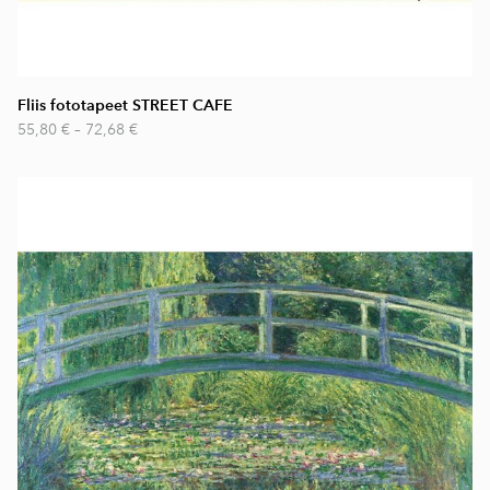
Fliis fototapeet STREET CAFE
55,80 €
–
72,68 €