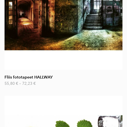
Fliis fototapeet HALLWAY
55,80 €
–
72,23 €