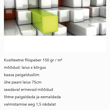
Kvaliteetne fliispaber 150 gr / m²
mõõdud: laius x kõrgus
kaasa paigaldusliim
ühe paani laius 75cm
saadaval erinevad mõõdud
lihtne paigaldada ja eemaldada
valmistamise aeg 1,5 nädalat