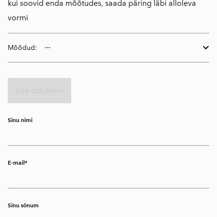
kui soovid enda mõõtudes, saada päring läbi alloleva
vormi
Mõõdud:
Lisa ostukorvi
Sinu nimi
E-mail
Sinu sõnum