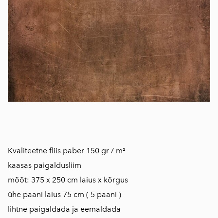
​​Kvaliteetne fliis paber 150 gr / m²
kaasas paigaldusliim
mõõt: 375 x 250 cm laius x kõrgus
ühe paani laius 75 cm ( 5 paani )
​lihtne paigaldada ja eemaldada