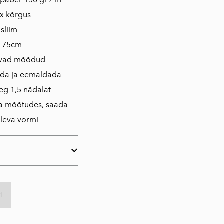
x kõrgus
sliim
s 75cm
evad mõõdud
ada ja eemaldada
eg 1,5 nädalat
da mõõtudes, saada
loleva vormi
i