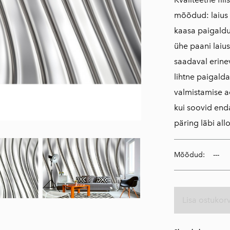
mõõdud: laius 
kaasa paigaldu
ühe paani laiu
saadaval erin
lihtne paigald
valmistamise a
kui soovid en
päring läbi al
Mõõdud:
Lisa ostukorv