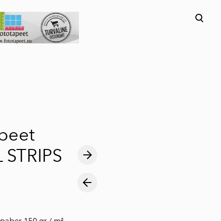
lisati ostukorvi.
Vaata ostukorvi
peet
 STRIPS
ispaber 150 gr / m²