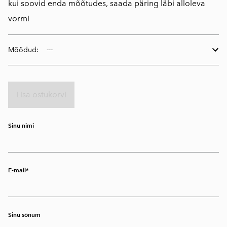
kui soovid enda mõõtudes, saada päring läbi alloleva
vormi
Mõõdud:
Lisa ostukorvi
Sinu nimi
E-mail
Sinu sõnum