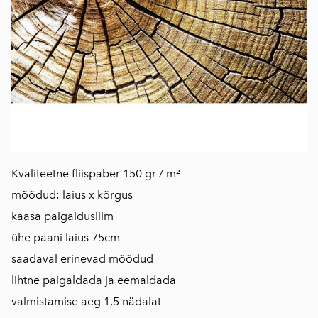
Kvaliteetne fliispaber 150 gr / m²
mõõdud: laius x kõrgus
kaasa paigaldusliim
ühe paani laius 75cm
saadaval erinevad mõõdud
lihtne paigaldada ja eemaldada
valmistamise aeg 1,5 nädalat