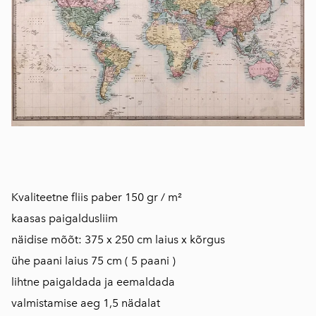
Kvaliteetne fliis paber 150 gr / m²
kaasas paigaldusliim
näidise mõõt: 375 x 250 cm laius x kõrgus
ühe paani laius 75 cm ( 5 paani )
lihtne paigaldada ja eemaldada
valmistamise aeg 1,5 nädalat