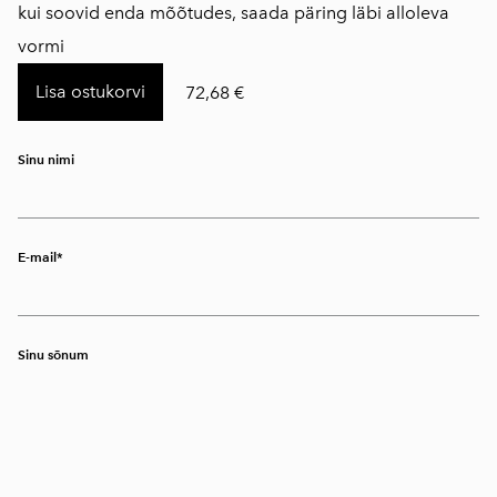
kui soovid enda mõõtudes, saada päring läbi alloleva
vormi
Lisa ostukorvi
72,68 €
Sinu nimi
E-mail
Sinu sõnum