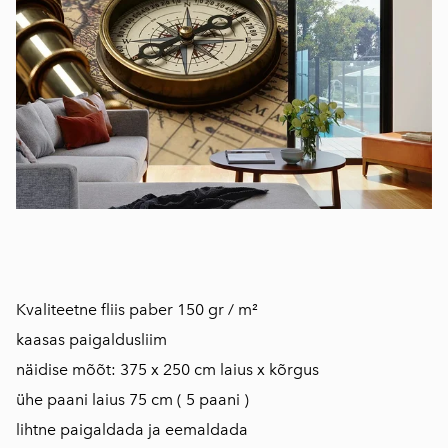
Kvaliteetne fliis paber 150 gr / m²
kaasas paigaldusliim
näidise mõõt: 375 x 250 cm laius x kõrgus
ühe paani laius 75 cm ( 5 paani )
lihtne paigaldada ja eemaldada