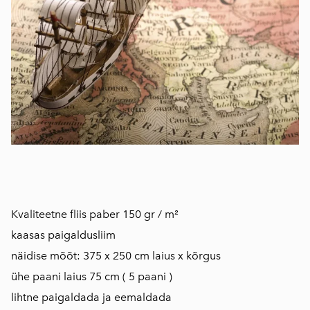
Kvaliteetne fliis paber 150 gr / m²
kaasas paigaldusliim
näidise mõõt: 375 x 250 cm laius x kõrgus
ühe paani laius 75 cm ( 5 paani )
lihtne paigaldada ja eemaldada