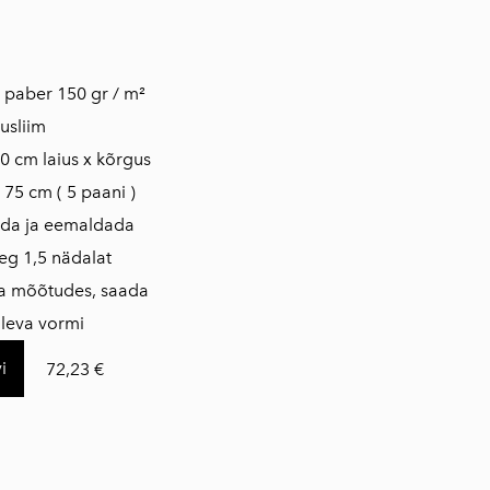
is paber 150 gr / m²
usliim
0 cm laius x kõrgus
s 75 cm ( 5 paani )
dada ja eemaldada
eg 1,5 nädalat
da mõõtudes, saada
loleva vormi
i
72,23 €