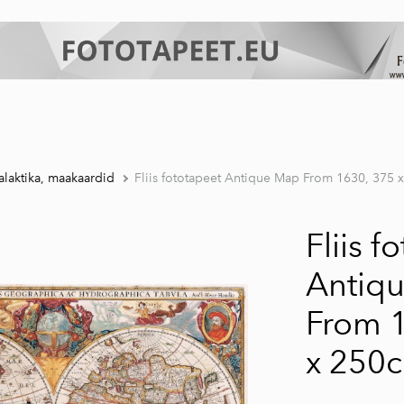
laktika, maakaardid
Fliis fototapeet Antique Map From 1630, 375 
Fliis f
Antiq
From 
x 250