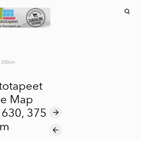
lisati ostukorvi.
Vaata ostukorvi
x 250cm
ototapeet
ue Map
1630, 375
cm