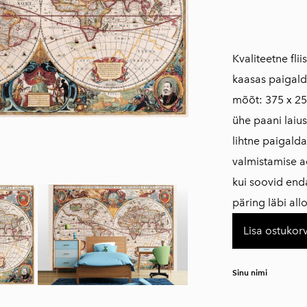
Kvaliteetne fli
kaasas paigald
mõõt: 375 x 25
​​ühe paani laiu
​lihtne paigal
valmistamise a
kui soovid en
päring läbi al
Lisa ostukorv
Sinu nimi