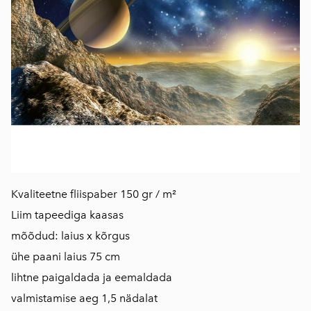
Kvaliteetne fliispaber 150 gr / m²
Liim tapeediga kaasas
mõõdud: laius x kõrgus
ühe paani laius 75 cm
​lihtne paigaldada ja eemaldada
valmistamise aeg 1,5 nädalat