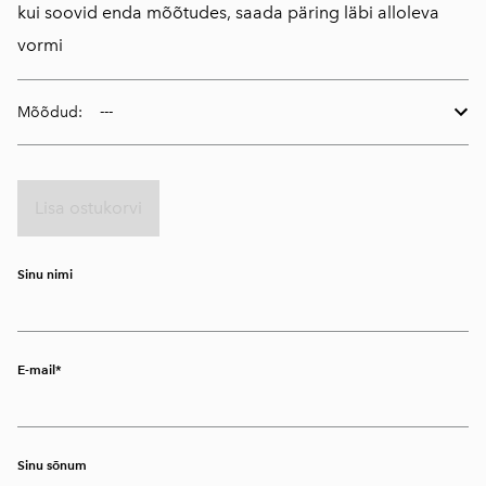
kui soovid enda mõõtudes, saada päring läbi alloleva
vormi
Mõõdud:
Lisa ostukorvi
Sinu nimi
E-mail
Sinu sõnum