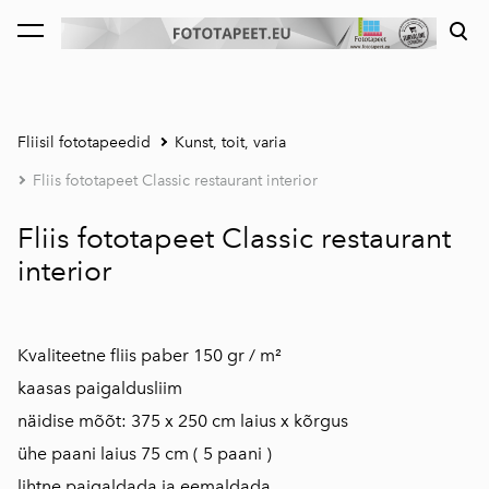
lisati ostukorvi.
Vaata ostukorvi
Fliisil fototapeedid
Kunst, toit, varia
Fliis fototapeet Classic restaurant interior
Fliis fototapeet Classic restaurant
interior
Kvaliteetne fliis paber 150 gr / m²
kaasas paigaldusliim
näidise mõõt: 375 x 250 cm laius x kõrgus
ühe paani laius 75 cm ( 5 paani )
lihtne paigaldada ja eemaldada