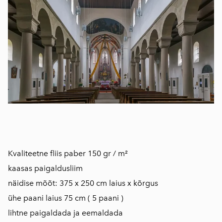
​Kvaliteetne fliis paber 150 gr / m²
kaasas paigaldusliim
näidise mõõt: 375 x 250 cm laius x kõrgus
ühe paani laius 75 cm ( 5 paani )
lihtne paigaldada ja eemaldada