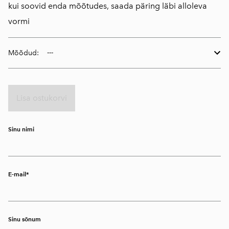
kui soovid enda mõõtudes, saada päring läbi alloleva
vormi
Mõõdud:
Lisa ostukorvi
Sinu nimi
E-mail
Sinu sõnum