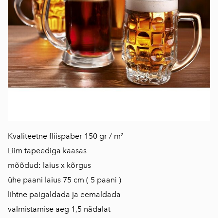
Kvaliteetne fliispaber 150 gr / m²
Liim tapeediga kaasas
mõõdud: laius x kõrgus
ühe paani laius 75 cm ( 5 paani )
​lihtne paigaldada ja eemaldada
valmistamise aeg 1,5 nädalat