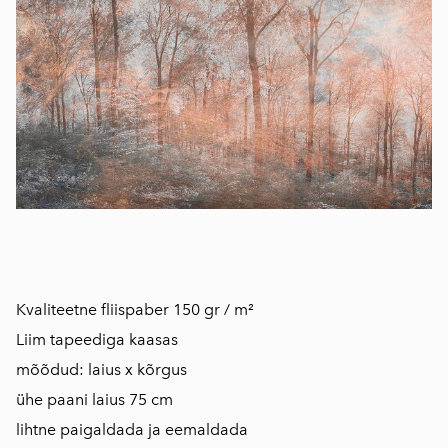
Kvaliteetne fliispaber 150 gr / m²
Liim tapeediga kaasas
mõõdud: laius x kõrgus
ühe paani laius 75 cm
​lihtne paigaldada ja eemaldada