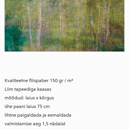
Kvaliteetne fliispaber 150 gr / m²
Liim tapeediga kaasas
mõõdud: laius x kõrgus
ühe paani laius 75 cm
​lihtne paigaldada ja eemaldada
valmistamise aeg 1,5 nädalat