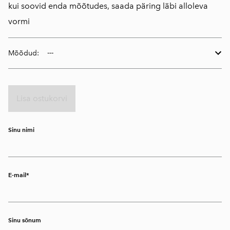
kui soovid enda mõõtudes, saada päring läbi alloleva
vormi
Mõõdud:
Lisa ostukorvi
Sinu nimi
E-mail
Sinu sõnum