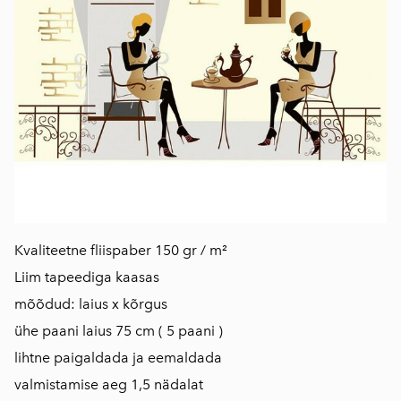
Kvaliteetne fliispaber 150 gr / m²
Liim tapeediga kaasas
mõõdud: laius x kõrgus
ühe paani laius 75 cm ( 5 paani )
​lihtne paigaldada ja eemaldada
valmistamise aeg 1,5 nädalat