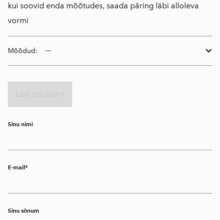
kui soovid enda mõõtudes, saada päring läbi alloleva
vormi
Mõõdud:
Lisa ostukorvi
Sinu nimi
E-mail
Sinu sõnum