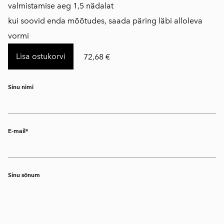
​valmistamise aeg 1,5 nädalat
kui soovid enda mõõtudes, saada päring läbi alloleva
vormi
Lisa ostukorvi
72,68 €
Sinu nimi
E-mail
Sinu sõnum