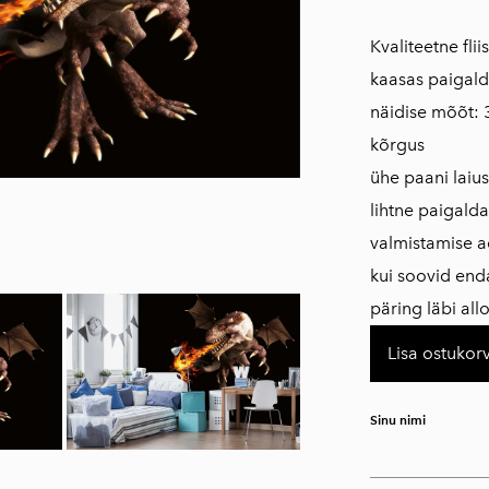
Kvaliteetne fli
kaasas paigald
näidise mõõt: 
kõrgus
ühe paani laius
lihtne paigald
valmistamise a
kui soovid en
päring läbi all
Lisa ostukorv
Sinu nimi