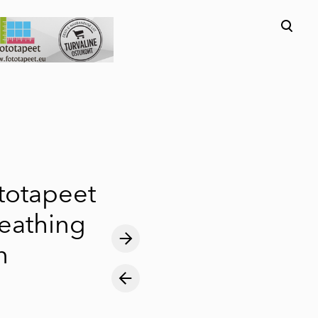
lisati ostukorvi.
Vaata ostukorvi
ototapeet
reathing
n