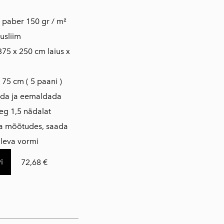
is paber 150 gr / m²
usliim
375 x 250 cm laius x
 75 cm ( 5 paani )
ada ja eemaldada
eg 1,5 nädalat
da mõõtudes, saada
oleva vormi
i
72,68 €