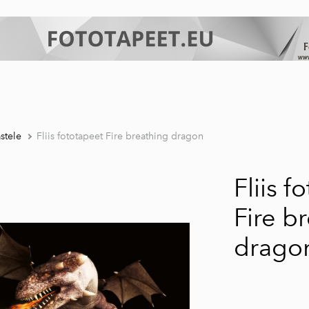
stele
Fliis fototapeet Fire breathing dragon
Fliis f
Fire b
drago