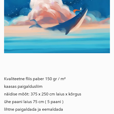
Kvaliteetne fliis paber 150 gr / m²
kaasas paigaldusliim
näidise mõõt: 375 x 250 cm laius x kõrgus
ühe paani laius 75 cm ( 5 paani )
lihtne paigaldada ja eemaldada