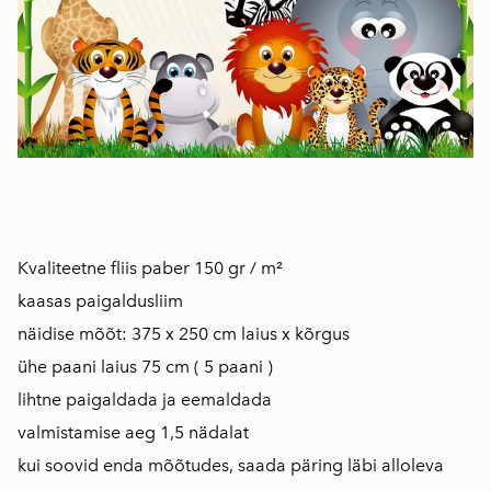
Kvaliteetne fliis paber 150 gr / m²
kaasas paigaldusliim
näidise mõõt: 375 x 250 cm laius x kõrgus
ühe paani laius 75 cm ( 5 paani )
lihtne paigaldada ja eemaldada
valmistamise aeg 1,5 nädalat
kui soovid enda mõõtudes, saada päring läbi alloleva