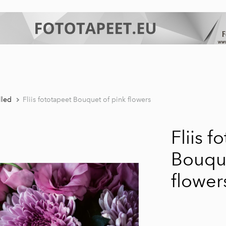
lled
Fliis fototapeet Bouquet of pink flowers
Fliis f
Bouque
flower