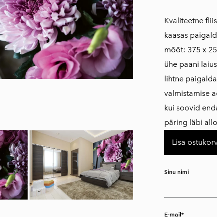
​​Kvaliteetne fl
kaasas paigald
mõõt: 375 x 25
ühe paani laius
​lihtne paigal
valmistamise a
kui soovid en
päring läbi al
Lisa ostukorv
Sinu nimi
E-mail