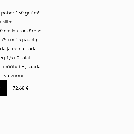
iis paber 150 gr / m²
usliim
0 cm laius x kõrgus
 75 cm ( 5 paani )
dada ja eemaldada
eg 1,5 nädalat
da mõõtudes, saada
loleva vormi
i
72,68 €