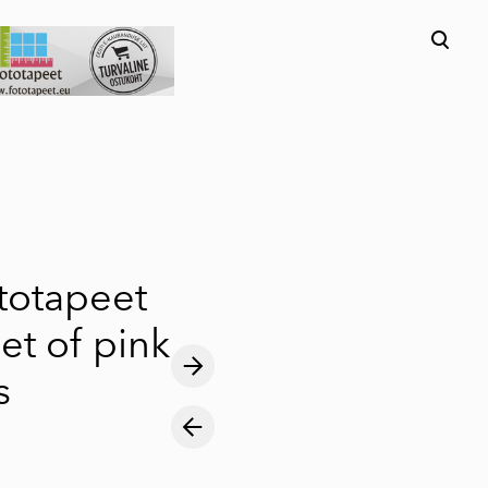
lisati ostukorvi.
Vaata ostukorvi
ototapeet
t of pink
s