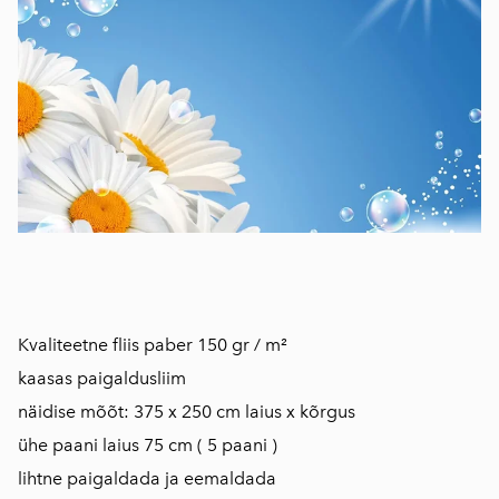
Kvaliteetne fliis paber 150 gr / m²
kaasas paigaldusliim
näidise mõõt: 375 x 250 cm laius x kõrgus
ühe paani laius 75 cm ( 5 paani )
lihtne paigaldada ja eemaldada