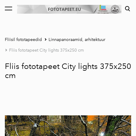
lisati ostukorvi.
Vaata ostukorvi
Fliisil fototapeedid
Linnapanoraamid, arhitektuur
Fliis fototapeet City lights 375x250 cm
Fliis fototapeet City lights 375x250
cm