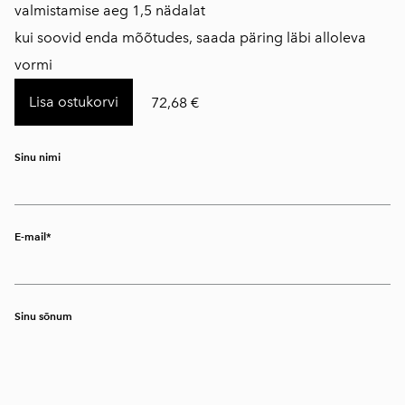
​valmistamise aeg 1,5 nädalat
kui soovid enda mõõtudes, saada päring läbi alloleva
vormi
Lisa ostukorvi
72,68 €
Sinu nimi
E-mail
Sinu sõnum