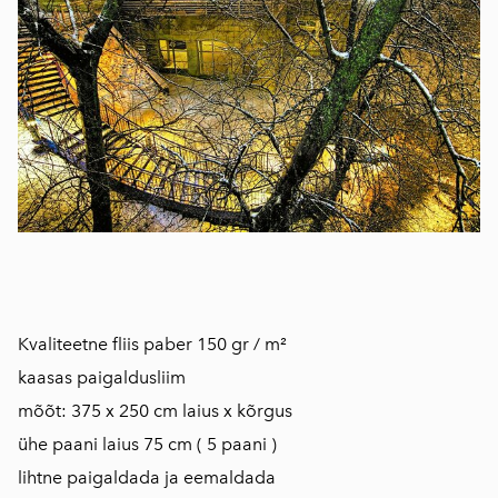
Kvaliteetne fliis paber 150 gr / m²
kaasas paigaldusliim
mõõt: 375 x 250 cm laius x kõrgus
ühe paani laius 75 cm ( 5 paani )
lihtne paigaldada ja eemaldada