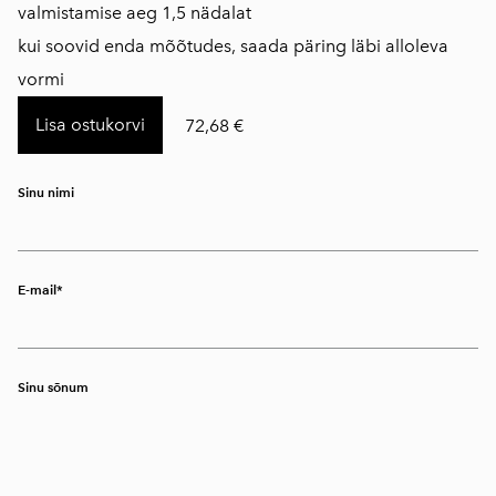
​valmistamise aeg 1,5 nädalat
kui soovid enda mõõtudes, saada päring läbi alloleva
vormi
Lisa ostukorvi
72,68 €
Sinu nimi
E-mail
Sinu sõnum