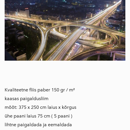
Kvaliteetne fliis paber 150 gr / m²
kaasas paigaldusliim
mõõt: 375 x 250 cm laius x kõrgus
ühe paani laius 75 cm ( 5 paani )
lihtne paigaldada ja eemaldada