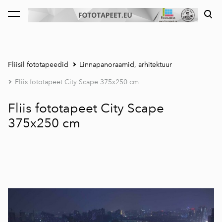
lisati ostukorvi.
Vaata ostukorvi
Fliisil fototapeedid
Linnapanoraamid, arhitektuur
Fliis fototapeet City Scape 375x250 cm
Fliis fototapeet City Scape
375x250 cm