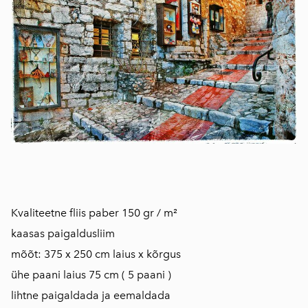
Kvaliteetne fliis paber 150 gr / m²
kaasas paigaldusliim
mõõt: 375 x 250 cm laius x kõrgus
ühe paani laius 75 cm ( 5 paani )
lihtne paigaldada ja eemaldada