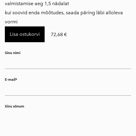
​valmistamise aeg 1,5 nädalat
kui soovid enda mõõtudes, saada päring läbi alloleva
vormi
Lisa ostukorvi
72,68 €
Sinu nimi
E-mail
Sinu sõnum