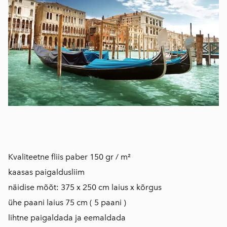
Kvaliteetne fliis paber 150 gr / m²
kaasas paigaldusliim
näidise mõõt: 375 x 250 cm laius x kõrgus
ühe paani laius 75 cm ( 5 paani )
lihtne paigaldada ja eemaldada