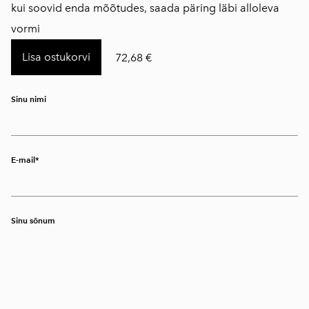
kui soovid enda mõõtudes, saada päring läbi alloleva
vormi
Lisa ostukorvi
72,68 €
Sinu nimi
E-mail
Sinu sõnum