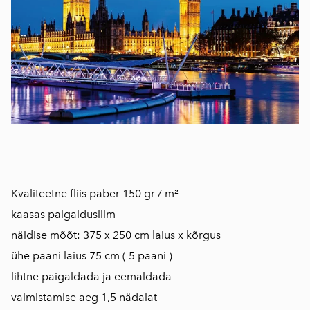
Kvaliteetne fliis paber 150 gr / m²
kaasas paigaldusliim
näidise mõõt: 375 x 250 cm laius x kõrgus
ühe paani laius 75 cm ( 5 paani )
lihtne paigaldada ja eemaldada
valmistamise aeg 1,5 nädalat