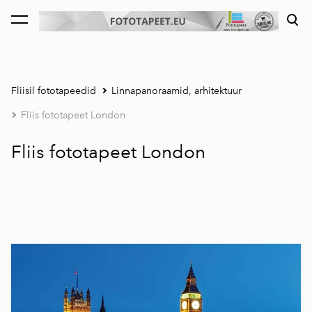
lisati ostukorvi.
Vaata ostukorvi
Fliisil fototapeedid
Linnapanoraamid, arhitektuur
Fliis fototapeet London
Fliis fototapeet London